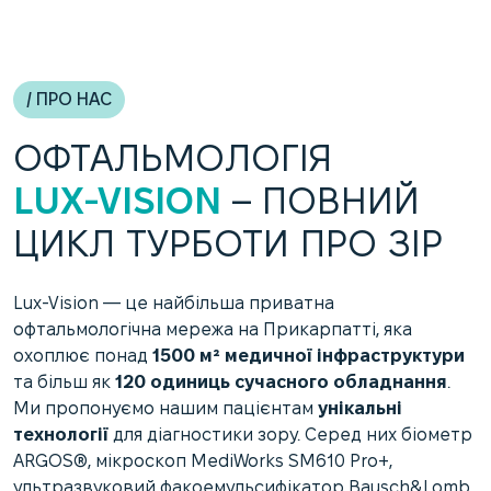
/ ПРО НАС
ОФТАЛЬМОЛОГІЯ
LUX-VISION
– ПОВНИЙ
ЦИКЛ ТУРБОТИ ПРО ЗІР
Lux-Vision — це найбільша приватна
офтальмологічна мережа на Прикарпатті, яка
охоплює понад
1500 м² медичної інфраструктури
та більш як
120 одиниць сучасного обладнання
.
Ми пропонуємо нашим пацієнтам
унікальні
технології
для діагностики зору. Серед них біометр
ARGOS®, мікроскоп MediWorks SM610 Pro+,
ультразвуковий факоемульсифікатор Bausch&Lomb,