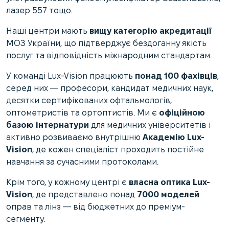
лазер 557 тощо.
Наші центри мають
вищу категорію акредитації
МОЗ України, що підтверджує бездоганну якість
послуг та відповідність міжнародним стандартам.
У команді Lux-Vision працюють
понад 100 фахівців
,
серед них — професори, кандидат медичних наук,
десятки сертифікованих офтальмологів,
оптометристів та ортоптистів. Ми є
офіційною
базою інтернатури
для медичних університетів і
активно розвиваємо внутрішню
Академію Lux-
Vision
, де кожен спеціаліст проходить постійне
навчання за сучасними протоколами.
Крім того, у кожному центрі є
власна оптика Lux-
Vision
, де представлено понад
7000 моделей
оправ та лінз — від бюджетних до преміум-
сегменту.