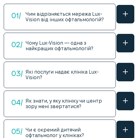
01/
Чим відрізняється мережа Lux-
Vision від інших офтальмологій?
02/
Чому Lux-Vision — одна з
найкращих офтальмологій?
03/
Які послуги надає клініка Lux-
Vision?
04/
Як знати, у яку клініку чи центр
зору мені звертатися?
05/
Чи є окремий дитячий
офтальмолог у клініках?