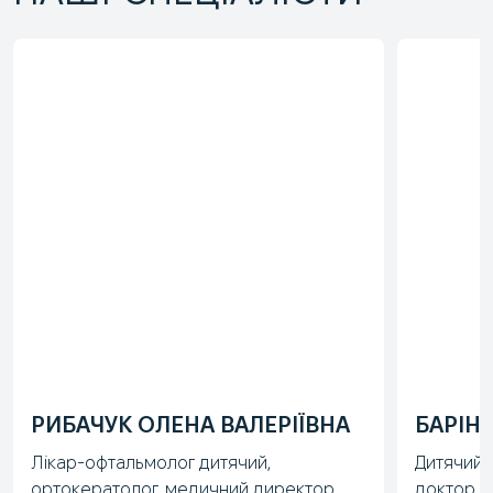
РИБАЧУК ОЛЕНА ВАЛЕРІЇВНА
БАРІН
Лікар-офтальмолог дитячий,
Дитячий 
ортокератолог, медичний директор
доктор м