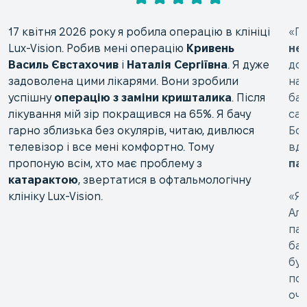
17 квітня 2026 року я робила операцію в клініці
«Пр
Lux-Vision. Робив мені операцію
Кривень
не
Василь Євстахочив
і
Наталія Сергіївна
. Я дуже
доп
задоволена цими лікарями. Вони зробили
нас
успішну
операцію з заміни кришталика
. Після
бат
лікування мій зір покращився на 65%. Я бачу
са
гарно зблизька без окулярів, читаю, дивлюся
Бо
телевізор і все мені комфортно. Тому
вдя
пропоную всім, хто має проблему з
пац
катарактою
, звертатися в офтальмологічну
клініку Lux-Vision.
«Я 
Але
пац
бач
бул
поб
очи