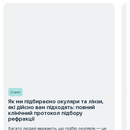
Статті
Як ми підбираємо окуляри та лінзи,
Б
які дійсно вам підходять: повний
н
клінічний протокол підбору
Б
рефракції
з
Багато людей вважають, що підбір окулярів — це
о