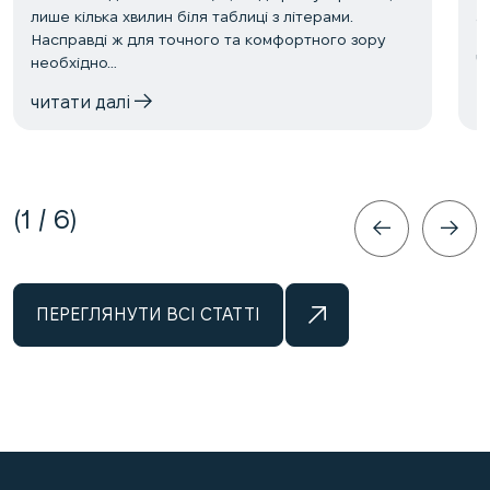
лише кілька хвилин біля таблиці з літерами.
о
Насправді ж для точного та комфортного зору
ч
необхідно…
читати далі
1
/
6
ПЕРЕГЛЯНУТИ ВСІ СТАТТІ