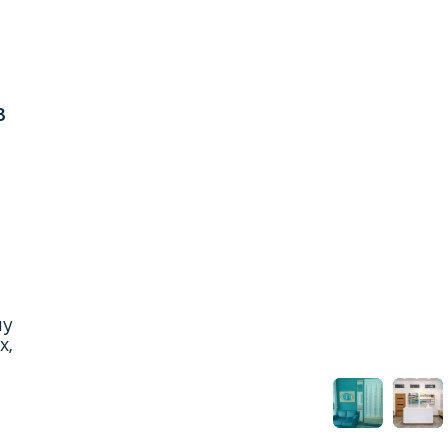
8
ну
х,