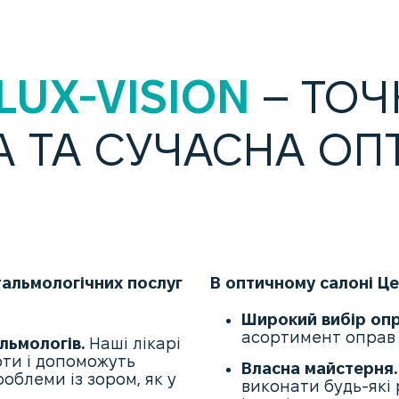
LUX-VISION
– ТОЧ
 ТА СУЧАСНА ОПТ
альмологічних послуг
В оптичному салоні Це
Широкий вибір опр
асортимент оправ в
льмологів.
Наші лікарі
оти і допоможуть
Власна майстерня.
облеми із зором, як у
виконати будь-які 