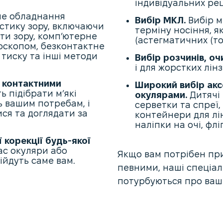
індивідуальних ре
е обладнання
Вибір МКЛ.
Вибір м
стику зору, включаючи
терміну носіння, як
оти зору, комп’ютерне
(астегматичних (т
роскопом, безконтактне
тиску та інші методи
Вибір розчинів, оч
і для жорстких лінз 
ю контактними
Широкий вибір акс
 підібрати м’які
окулярами.
Дитячі 
ть вашим потребам, і
серветки та спреї
ся та доглядати за
контейнери для лін
наліпки на очі, флі
 корекції будь-якої
ас окуляри або
Якщо вам потрібен при
дійдуть саме вам.
певними, наші спеціал
потурбуються про ваш 