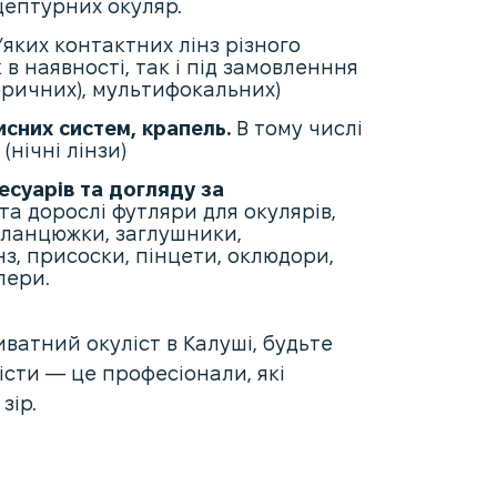
цептурних окуляр.
’яких контактних лінз різного
 в наявності, так і під замовленння
оричних), мультифокальних)
исних систем, крапель.
В тому числі
(нічні лінзи)
есуарів та догляду за
та дорослі футляри для окулярів,
, ланцюжки, заглушники,
з, присоски, пінцети, оклюдори,
пери.
ватний окуліст в Калуші, будьте
істи — це професіонали, які
зір.