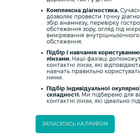
Комплексна діагностика.
Сучасн
дозволяє провести точну діагно
збір анамнезу, перевірку гостр
обстеження зору, огляд під мік
вимірювання внутрішньоочного 
обстеження.
Підбір і навчання користуванн
лінзами.
Наші фахівці допоможуть
контактні лінзи, які відповідаю
навчать правильно користувати
ними.
Підбір індивідуальної окулярної
складності.
Ми підберемо для в
контактні лінзи, які ідеально пі
ЗАПИСАТИСЬ НА ПРИЙОМ