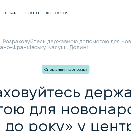
ЛІКАРІ
СТАТТІ
КОНТАКТИ
Розраховуйтесь державною допомогою для нов
/
вано-Франківську, Калуші, Долині
Спеціальні пропозиції
аховуйтесь держ
гою для новонар
 до року» у цент