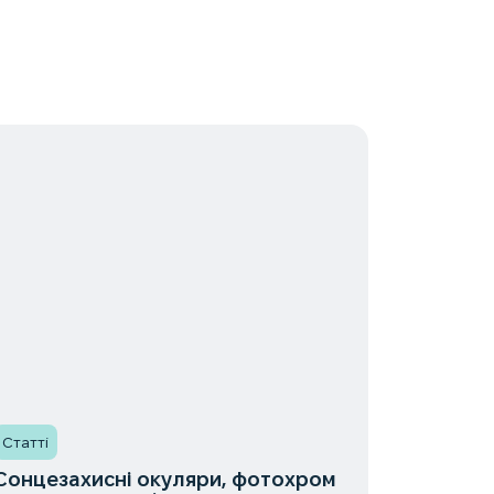
Статті
Статті
Сонцезахисні окуляри, фотохром
Огляд 