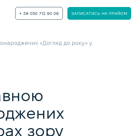
+ 38 050 712 90 06
ЗАПИСАТИСЬ НА ПРИЙОМ
онароджених «Догляд до року» у
авною
оджених
рах зору