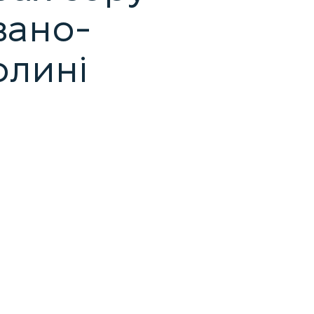
вано-
Долині