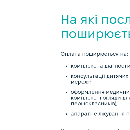
На які пос
поширюєть
Оплата поширюється на:
комплексна діагностик
консультації дитячих 
мережі;
оформлення медичних 
комплексні огляди для
першокласників);
апаратне лікування п