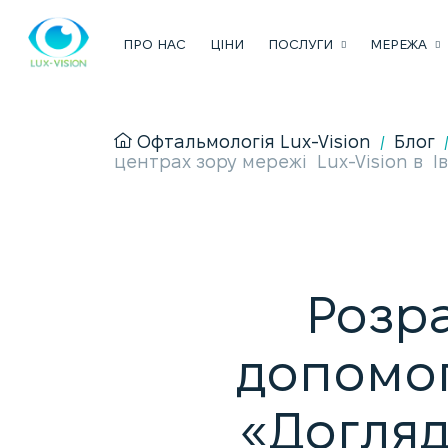
ПРО НАС
ЦІНИ
ПОСЛУГИ
МЕРЕЖА
Офтальмологія Lux-Vision
Блог
/
центрах зору мережі Lux-Vision в І
Розр
допомо
«Догляд