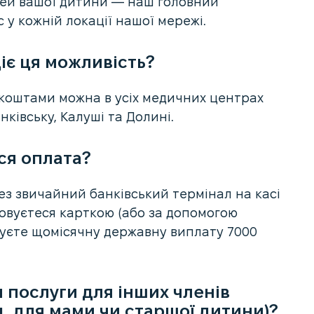
очей вашої дитини — наш головний
 у кожній локації нашої мережі.
діє ця можливість?
 коштами можна в усіх медичних центрах
ківську, Калуші та Долині.
ся оплата?
ез звичайний банківський термінал на касі
ховуєтеся карткою (або за допомогою
муєте щомісячну державну виплату 7000
 послуги для інших членів
, для мами чи старшої дитини)?