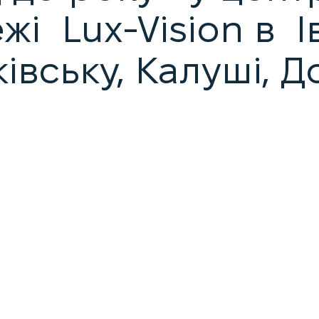
жі Lux-Vision в І
івську, Калуші, 