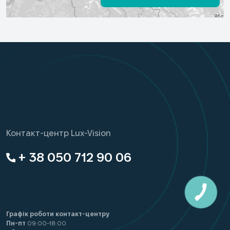
Пн-пт 10.00-18.00
Сб 10.00-16.00
ОПТИЧНИЙ САЛОН LUX-VISION
Івано-Франківськ, вул. Вовчинецька,
227
ПЕРЕГЛЯНУТИ НА КАРТІ
Контакт-центр Lux-Vision
Пн-пт 10:00-18:00
+ 38 050 712 90 06
Сб 10:00-17:00
Нд 11:00-16:00
Графік роботи контакт-центру
Пн-пт
09:00-18:00