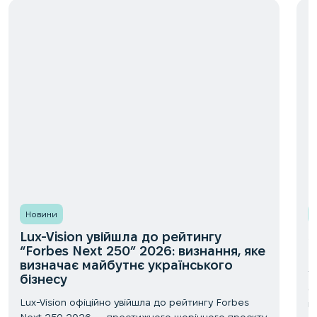
Новини
Lux-Vision увійшла до рейтингу
З
“Forbes Next 250” 2026: визнання, яке
-
визначає майбутнє українського
У
бізнесу
с
Lux-Vision офіційно увійшла до рейтингу Forbes
н
Next 250 2026 — престижного щорічного проєкту