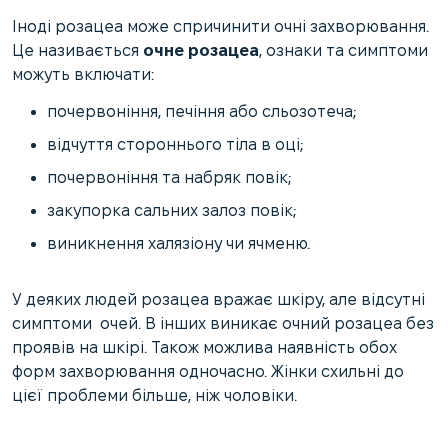
Іноді розацеа може спричинити очні захворювання.
Це називається
очне розацеа
, ознаки та симптоми
можуть включати:
почервоніння, печіння або сльозотеча;
відчуття стороннього тіла в оці;
почервоніння та набряк повік;
закупорка сальних залоз повік;
виникнення халязіону чи ячменю.
У деяких людей розацеа вражає шкіру, але відсутні
симптоми очей. В інших виникає очний розацеа без
проявів на шкірі. Також можлива наявність обох
форм захворювання одночасно. Жінки схильні до
цієї проблеми більше, ніж чоловіки.