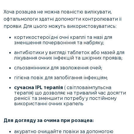
Хоча розацеа не можна повністю вилікувати,
офтальмологи здатні допомогти контролювати її
прояви. Для цього можуть використовуватись:
кортикостероїдні очні краплі та мазі для
зменшення почервоніння та набряку;
антибіотики у вигляді таблеток або мазей для
лікування очних інфекцій та шкірних проявів;
сльозамінники для зволоження очей;
гігієна повік для запобігання інфекціям;
сучасна IPL терапія
( світловаімпульсна
терапія) що дозволяє на тривалий час досягти
ремісії та зменшити потребу у постійному
використанні очних крапель
Для догляду за очима при розацеа:
акуратно очищайте повіки за допомогою