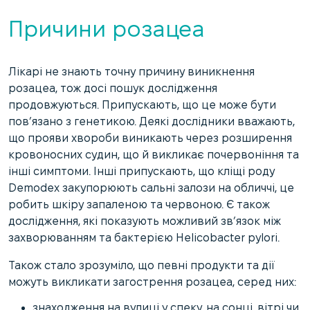
Причини розацеа
Лікарі не знають точну причину виникнення
розацеа, тож досі пошук дослідження
продовжуються. Припускають, що це може бути
пов’язано з генетикою. Деякі дослідники вважають,
що прояви хвороби виникають через розширення
кровоносних судин, що й викликає почервоніння та
інші симптоми. Інші припускають, що кліщі роду
Demodex закупорюють сальні залози на обличчі, це
робить шкіру запаленою та червоною. Є також
дослідження, які показують можливий зв’язок між
захворюванням та бактерією Helicobacter pylori.
Також стало зрозуміло, що певні продукти та дії
можуть викликати загострення розацеа, серед них:
знаходження на вулиці у спеку, на сонці, вітрі чи