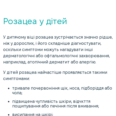
Розацеа у дітей
У дитячому віці розацеа зустрічається значно рідше,
ніж у дорослих, і його складніше діагностувати,
оскільки симптоми можуть нагадувати інші
дерматологічні або офтальмологічні захворювання,
наприклад, атопічний дерматит або алергію.
У дітей розацеа найчастіше проявляється такими
симптомами:
тривале почервоніння щік, носа, підборіддя або
чола;
підвищена чутливість шкіри, відчкття
пощипування або печіння після вмивання;
висипання на шкірі;