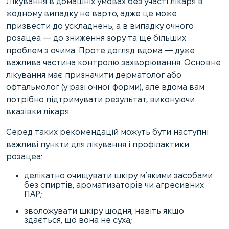
Лікування в домашніх умовах без участі лікаря в
жодному випадку не варто, адже це може
призвести до ускладнень, а в випадку очного
розацеа — до зниження зору та ще більших
проблем з очима. Проте догляд вдома — дуже
важлива частина контролю захворювання. Основне
лікування має призначити дерматолог або
офтальмолог (у разі очної форми), але вдома вам
потрібно підтримувати результат, виконуючи
вказівки лікаря.
Серед таких рекомендацій можуть бути наступні
важливі пункти для лікування і профілактики
розацеа:
делікатно очищувати шкіру м’якими засобами
без спиртів, ароматизаторів чи агресивних
ПАР;
зволожувати шкіру щодня, навіть якщо
здається, що вона не суха;