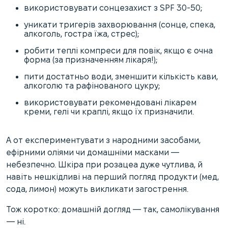
використовувати сонцезахист з SPF 30-50;
уникати тригерів захворювання (сонце, спека,
алкоголь, гостра їжа, стрес);
робити теплі компреси для повік, якщо є очна
форма (за призначенням лікаря!);
пити достатньо води, зменшити кількість кави,
алкоголю та рафінованого цукру;
використовувати рекомендовані лікарем
креми, гелі чи краплі, якщо їх призначили.
А от експериментувати з народними засобами,
ефірними оліями чи домашніми масками —
небезпечно. Шкіра при розацеа дуже чутлива, й
навіть нешкідливі на перший погляд продукти (мед,
сода, лимон) можуть викликати загострення.
Тож коротко: домашній догляд — так, самолікування
— ні.